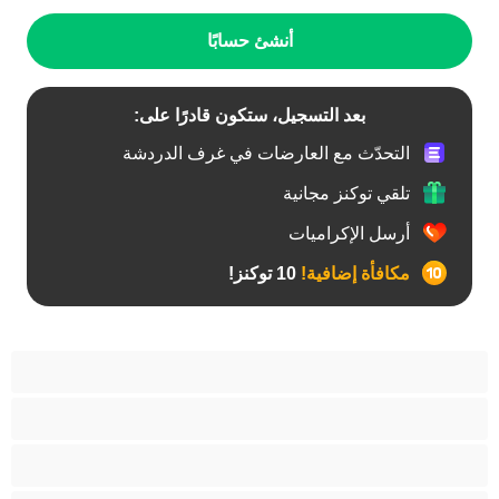
أنشئ حسابًا
بعد التسجيل، ستكون قادرًا على:
التحدّث مع العارضات في غرف الدردشة
تلقي توكنز مجانية
أرسل الإكراميات
مكافأة إضافية!
10 توكنز!
أفضل عارضات الدردشة الخاصة
ثنائي الجنس
جنس شرجي