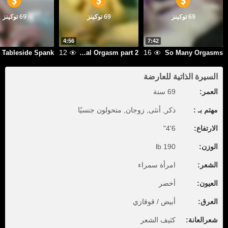
69 توكينز
69 توكينز
69 توكينز
4:56
7:42
12
16
Tableside Spank
Anal Orgasm part 2
So Many Orgasms
السيرة الذاتية للعارضة
العمر:
69 سنة
مهتم بـ :
ذكر, أنثى, زوجان, متحولون جنسيًا
الارتفاع:
6'4"
الوزن:
190 lb
الشعر:
امرأة سمراء
العيون:
أخضر
العرق:
أبيض / قوقازي
شعرالعانة:
كثيف الشعر