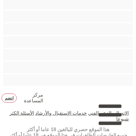
دببة
زوجان
قضيب كبير
كلية
مثليّ الجنس
مستقيم
مفتولة العضلات
مركز
انضم
المساعدة
الاتصال بالدعم الفني
خدمات الإستقبال والأرشاد
الأسئلة الكثر
شيوعا
هذا الموقع حصري للبالغين 18 عاما أو أكثر
جميع العارضات الظاهرات في هذا الموقع هن 18 عاما أو أكثر