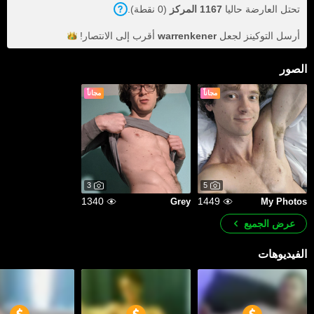
تحتل العارضة حاليا
1167 المركز
(0 نقطة).
أرسل التوكينز لجعل
warrenkener
أقرب إلى
الانتصار!
الصور
مجاناً
مجاناً
3
5
1340
1449
Grey
My Photos
عرض الجميع
الفيديوهات