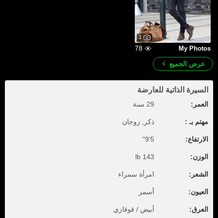
1
78
My Photos
عرض الجميع
السيرة الذاتية للعارضة
العمر:
29 سنة
مهتم بـ :
ذكر, زوجان
الارتفاع:
5'9"
الوزن:
143 lb
الشعر:
امرأة سمراء
العيون:
أسمر
العرق:
أبيض / قوقازي