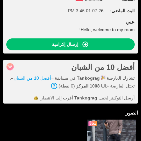
البث الماضي:
01.07.26 3:46 PM
عني
Hello, welcome to my room!
إرسال إكرامية
أفضل 10 من الشبان
تشارك العارضة
Tankograg
في مسابقة «
أفضل 10 من الشبان
».
تحتل العارضة حاليا
1008 المركز
(0 نقطة).
أرسل التوكينز لجعل
Tankograg
أقرب إلى
الانتصار!
الصور
مجاناً