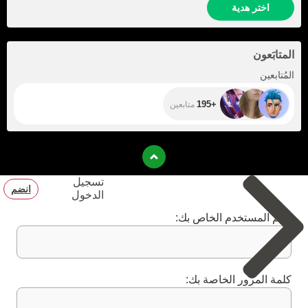
اختر هدية
المتابَعون
+195
المُتابعين
+195
متابعين
تسجيل
انضم
الدخول
اسم المستخدم الخاص بك:
كلمة المرور الخاصة بك: