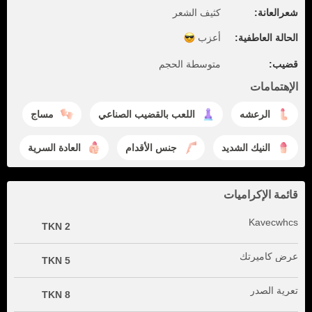
شعرالعانة:
كثيف الشعر
الحالة العاطفية:
أعزب
قضيب:
متوسطة الحجم
الإهتمامات
الرعشه
اللعب بالقضيب الصناعي
مساج
النيك الشديد
جنس الأقدام
العادة السرية
قائمة الإكراميات
Kavecwhcs
2 TKN
عرض كاميرتك
5 TKN
تعرية الصدر
8 TKN