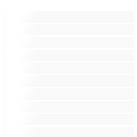
أفضل عارضات الدردشة الخاصة
ثنائي الجنس
جنس شرجي
دببة
زوجان
قضيب كبير
كلية
مثليّ الجنس
مستقيم
مفتولة العضلات