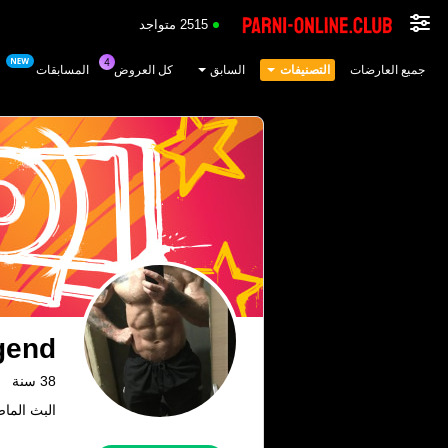
2515 متواجد
جميع العارضات
التصنيفات
السابق
كل العروض
المسابقات
gend
38 سنة
البث الماضي: 7.08.26