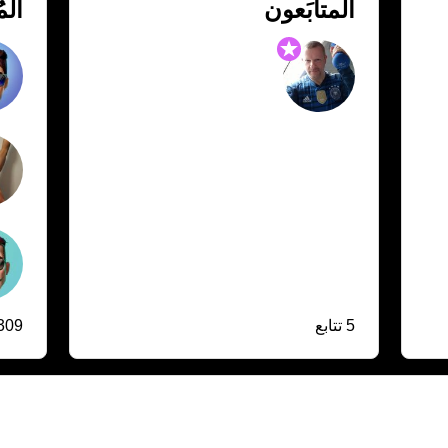
المتابَعون
الم
5 تتابع
309 متابعي