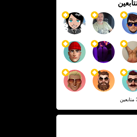
ُتابعين
ن