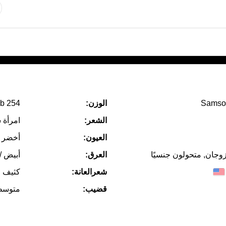
Samso
الوزن:
254 lb
الشعر:
امرأة 
العيون:
أخضر
زوجان, متحولون جنسيًا
العرق:
أبيض /
شعرالعانة:
كثيف ا
قضيب:
متوسط