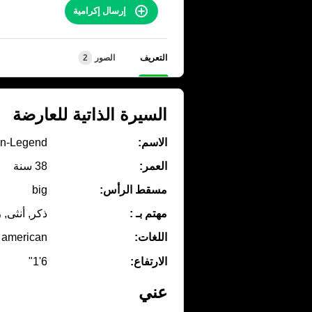
إرسال إكرامية
التعريف
الصور
2
السيرة الذاتية للعارضة
الاسم:
n-Legend
العمر:
38 سنة
مسقط الرأس:
big
مهتم بـ :
ذكر, أنثى, 
اللغات:
american
الارتفاع:
6'1"
عني