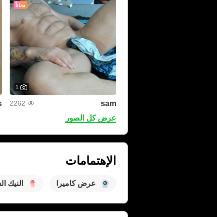
مجاناً
1
s
sam
2262
عرض كل الصور
الإهتمامات
عرض كاميرا
النيك ال