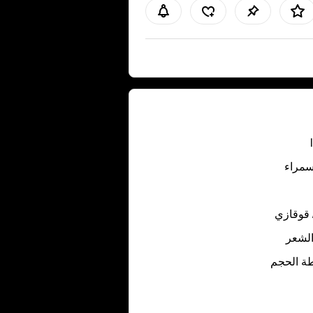
سمراء
 قوقازي
لشعر
ة الحجم