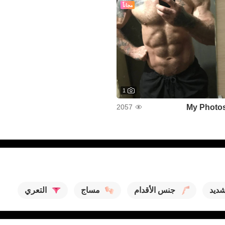
مجاناً
1
My Photo
2057
شديد
جنس الأقدام
مساج
التعري