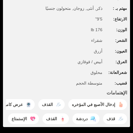
مهتم بـ :
ذكر, أنثى, زوجان, متحولون جنسيًا
الارتفاع:
5'9"
الوزن:
176 lb
الشعر:
شقراء
العيون:
أزرق
العرق:
أبيض / قوقازي
شعرالعانة:
محلوق
قضيب:
متوسطة الحجم
الإهتمامات
إدخال الأصبع في المؤخره
القذف
عرض كاميرا
قذف
دردشة
القذف
الإستمتاع