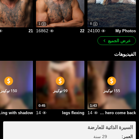
1
8
16862
24100
21
22
My Photos
عرض الجميع
الفيديوهات
155 توكينز
99 توكينز
150 توكينز
0:45
1:43
14
14
shadow
legs flexing
fight with shadow 3 hero come back
السيرة الذاتية للعارضة
العمر:
29 سنة