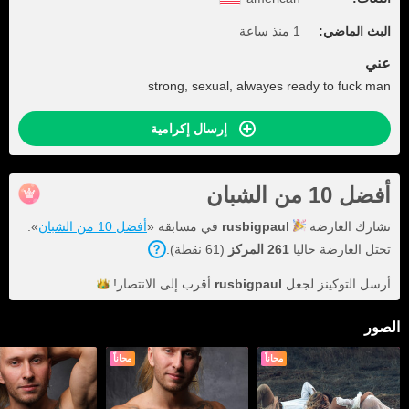
البث الماضي:
1 منذ ساعة
عني
strong, sexual, alwayes ready to fuck man
إرسال إكرامية
أفضل 10 من الشبان
تشارك العارضة
rusbigpaul
في مسابقة «
أفضل 10 من الشبان
».
تحتل العارضة حاليا
261 المركز
(61 نقطة).
أرسل التوكينز لجعل
rusbigpaul
أقرب إلى
الانتصار!
الصور
مجاناً
مجاناً