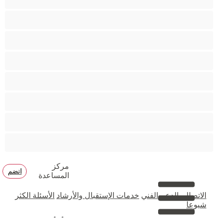
دببة
زوجان
قضيب كبير
كلية
مثليّ الجنس
مستقيم
مفتولة العضلات
مركز
انضم
المساعدة
الاتصال بالدعم الفني
خدمات الإستقبال والأرشاد
الأسئلة الكثر
شيوعا