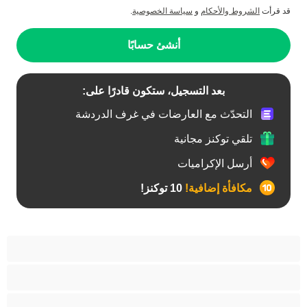
قد قرأت
الشروط والأحكام
و
سياسة الخصوصية
.
أنشئ حسابًا
بعد التسجيل، ستكون قادرًا على:
التحدّث مع العارضات في غرف الدردشة
تلقي توكنز مجانية
أرسل الإكراميات
مكافأة إضافية!
10 توكنز!
أفضل عارضات الدردشة الخاصة
ثنائي الجنس
جنس شرجي