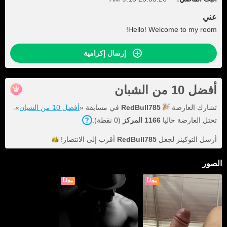
عني
Hello! Welcome to my room!
إرسال إكرامية
أفضل 10 من الشبان
تشارك العارضة
RedBull785
في مسابقة «
أفضل 10 من الشبان
».
تحتل العارضة حاليا
1166 المركز
(0 نقطة).
أرسل التوكينز لجعل
RedBull785
أقرب إلى
الانتصار!
الصور
مجاناً
مجاناً