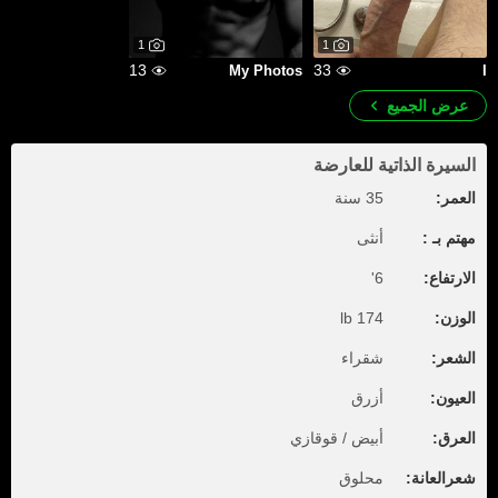
1
1
13
33
My Photos
I
عرض الجميع
السيرة الذاتية للعارضة
العمر:
35 سنة
مهتم بـ :
أنثى
الارتفاع:
6'
الوزن:
174 lb
الشعر:
شقراء
العيون:
أزرق
العرق:
أبيض / قوقازي
شعرالعانة:
محلوق