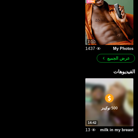
مجاناً
2
1437
My Photos
عرض الجميع
الفيديوهات
500 توكينز
14:42
13
milk in my breast