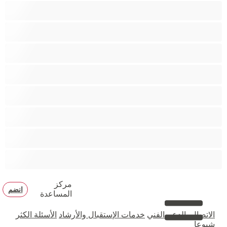
جنس شرجي
دببة
زوجان
قضيب كبير
كلية
مثليّ الجنس
مستقيم
مفتولة العضلات
مركز
انضم
المساعدة
الاتصال بالدعم الفني
خدمات الإستقبال والأرشاد
الأسئلة الكثر
شيوعا