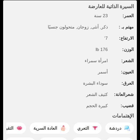
السيرة الذاتية للعارضة
العمر:
23 سنة
مهتم بـ :
ذكر, أنثى, زوجان, متحولون جنسيًا
الارتفاع:
7'
الوزن:
176 lb
الشعر:
امرأة سمراء
العيون:
أسمر
العرق:
سوداء البشرة
شعرالعانة:
كثيف الشعر
قضيب:
كبيرة الحجم
الإهتمامات
دردشة
التعري
العادة السرية
التقبيل