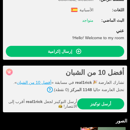
اللغات:
الأسبانية
البث الماضي:
متواجد
عني
Hello! Welcome to my room!
إرسال إكرامية
أفضل 10 من الشبان
تشارك العارضة
real1rick
في مسابقة «
أفضل 10 من الشبان
».
تحتل العارضة حاليا
1148 المركز
(0 نقطة).
أرسل التوكينز لجعل
real1rick
أقرب إلى
أرسل توكينز
الانتصار!
الصور