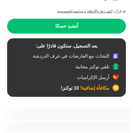
قد قرأت
الشروط والأحكام
و
سياسة الخصوصية
.
أنشئ حسابًا
بعد التسجيل، ستكون قادرًا على:
التحدّث مع العارضات في غرف الدردشة
تلقي توكنز مجانية
أرسل الإكراميات
مكافأة إضافية!
10 توكنز!
أفضل عارضات الدردشة الخاصة
ثنائي الجنس