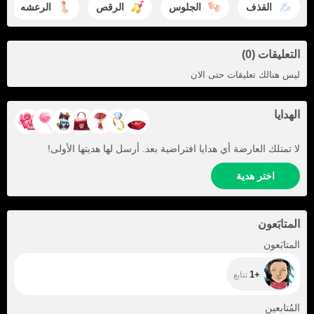
القذف
الجلوس
الرقص
الرعشه
التعليقات (0)
ليس هنالك تعليقات حتى الان
الهدايا
لا تمتلك العارضة أي هدايا افتراضية بعد. أرسل لها هديتها الأولى!
اختر هدية
المتابَعون
+1
المتابَعون
+1
تتابع
+178
المُتابعين