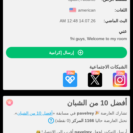
اللغات:
american
البث الماضي:
14.07.26 12:48 AM
عني
hi guys, Welcome to my room!
إرسال إكرامية
الشبكات الاجتماعية
مجاناً
مجاناً
مجاناً
أفضل 10 من الشبان
تشارك العارضة
pavelrey
في مسابقة «
أفضل 10 من الشبان
».
تحتل العارضة حاليا
1166 المركز
(0 نقطة).
أرسل التوكينز لجعل
pavelrey
أقرب إلى
الانتصار!