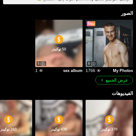
الصور
مجاناً
50 توكينز
5
8
1
1766
sex album
My Photos
عرض الجميع
الفيديوهات
370 توكينز
430 توكينز
260 توكينز