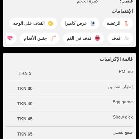
قضيب:
كبيرة الحجم
الإهتمامات
الرعشه
عرض كاميرا
القذف على الوجه
قذف
قذف في الفم
جنس الأقدام
الإ
قائمة الإكراميات
PM me
5 TKN
إظهار القدمين
30 TKN
Egg game
40 TKN
Show dick
45 TKN
صفع نفسي
65 TKN