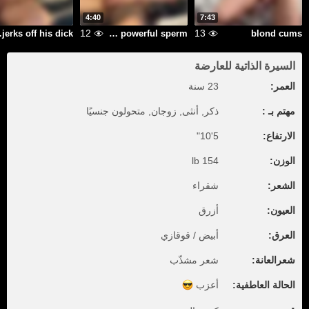
4:40
7:43
12
13
his dick
juicy handjob and powerful sperm
blond cums
السيرة الذاتية للعارضة
العمر:
23 سنة
مهتم بـ :
ذكر, أنثى, زوجان, متحولون جنسيًا
الارتفاع:
5'10"
الوزن:
154 lb
الشعر:
شقراء
العيون:
أزرق
العرق:
أبيض / قوقازي
شعرالعانة:
شعر مشذّب
الحالة العاطفية:
أعزب