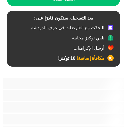
بعد التسجيل، ستكون قادرًا على:
التحدّث مع العارضات في غرف الدردشة
تلقي توكنز مجانية
أرسل الإكراميات
مكافأة إضافية!
10 توكنز!
أفضل عارضات الدردشة الخاصة
ثنائي الجنس
جنس شرجي
دببة