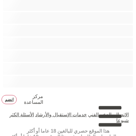
دببة
زوجان
قضيب كبير
كلية
مثليّ الجنس
مستقيم
مفتولة العضلات
مركز
انضم
المساعدة
الاتصال بالدعم الفني
خدمات الإستقبال والأرشاد
الأسئلة الكثر
شيوعا
هذا الموقع حصري للبالغين 18 عاما أو أكثر