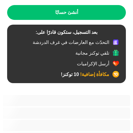
أنشئ حسابًا
بعد التسجيل، ستكون قادرًا على:
التحدّث مع العارضات في غرف الدردشة
تلقي توكنز مجانية
أرسل الإكراميات
مكافأة إضافية!
10 توكنز!
أفضل عارضات الدردشة الخاصة
ثنائي الجنس
جنس شرجي