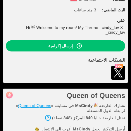
البث الماضي:
3 منذ ساعات
عني
Hi 👋 Welcome to my room! My Throne : cindy_luv X :
cindy_luv_
إرسال إكرامية
الشبكات الاجتماعية
مجاناً
Queen of Queens
تشارك العارضة
MsCindy
في مسابقة «
Queen of Queens
»
لرابطة الدول المستقلة.
تحتل العارضة حاليا
840 المركز
(848 نقطة).
أرسل التوكينز لجعل
MsCindy
أقرب إلى
الانتصار!