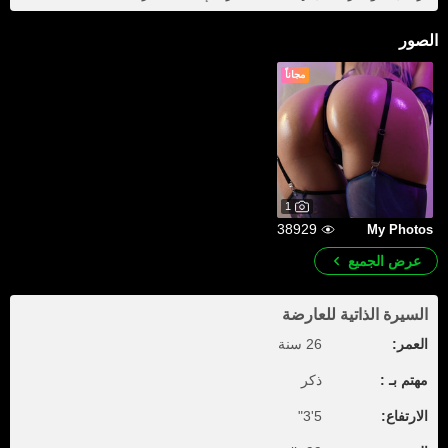
الصور
مجاناً
1
38929
My Photos
عرض الجميع
السيرة الذاتية للعارضة
العمر:
26 سنة
مهتم بـ :
ذكر
الارتفاع:
5'3"