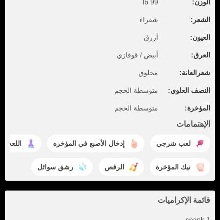
الوزن:
99 lb
الشعر:
شقراء
العيون:
أزرق
العرق:
أبيض / قوقازي
شعرالعانة:
محلوق
النصف العلوي:
متوسطة الحجم
المؤخرة:
متوسطة الحجم
الإهتمامات
لعب شرجي
إدخال الأصبع في المؤخره
اللعب ب
نيك المؤخرة
الرقص
رشق سوائل
قائمة الإكراميات
1 spank