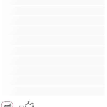
ثنائي الجنس
جنس شرجي
دببة
زوجان
قضيب كبير
كلية
مثليّ الجنس
مستقيم
مفتولة العضلات
مركز
انضم