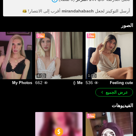
أرسل التوكينز لجعل
mirandahabach
أقرب إلى
الانتصار!
الصور
مجاناً
مجاناً
6
1
662
536
My Photos
Me :)
Feeling cute
عرض الجميع
الفيديوهات
مجاناً