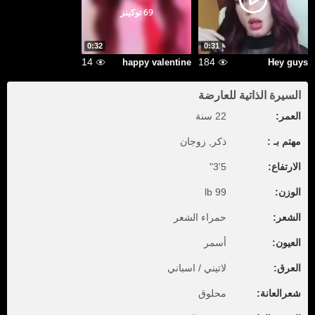
69 توكينز
0:32
0:31
14
184
happy valentine
Hey guys
السيرة الذاتية للعارضة
العمر:
22 سنة
مهتم بـ :
ذكر, زوجان
الارتفاع:
5'3"
الوزن:
99 lb
الشعر:
حمراء الشعر
العيون:
أسمر
العرق:
لاتيني / اسباني
شعرالعانة:
محلوق