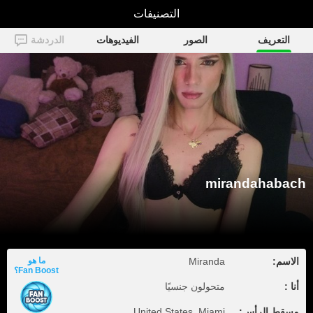
التصنيفات
mirandahabach
التعريف
الصور
الفيديوهات
الدردشة
mirandahabach
الاسم:
Miranda
ما هو
Fan Boost؟
أنا :
متحولون جنسيًا
مسقط الرأس:
United States, Miami