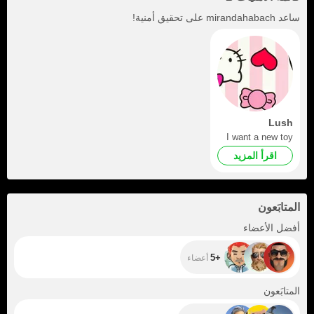
ساعد
mirandahabach
على تحقيق أمنية!
Lush
I want a new toy
اقرأ المزيد
المتابَعون
+5
أفضل الأعضاء
+5
أعضاء
+151
المتابَعون