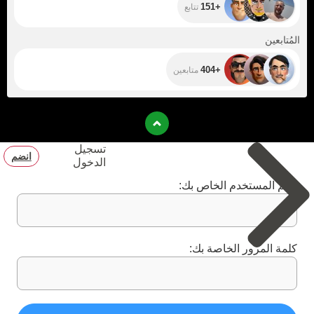
+151
تتابع
+404
المُتابعين
+404
متابعين
تسجيل
انضم
الدخول
اسم المستخدم الخاص بك:
كلمة المرور الخاصة بك: