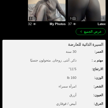
1
3
32
37
My Photos
Latex
عرض الجميع
السيرة الذاتية للعارضة
العمر:
30 سنة
مهتم بـ :
ذكر, أنثى, زوجان, متحولون جنسيًا
الارتفاع:
5'11"
الوزن:
160 lb
الشعر:
امرأة سمراء
العيون:
أزرق
العرق:
أبيض / قوقازي