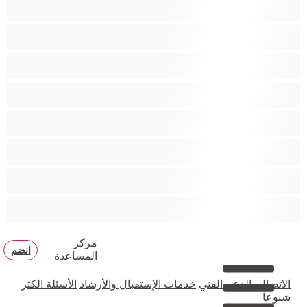
جنس شرجي
دببة
زوجان
قضيب كبير
كلية
مثليّ الجنس
مستقيم
مفتولة العضلات
مركز
انضم
المساعدة
الاتصال بالدعم الفني
خدمات الإستقبال والأرشاد
الأسئلة الكثر
شيوعا