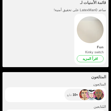
قائمة الأمنيات لـ
ساعد
LatexMan0
على تحقيق أمنية!
Fun
Kinky switch
اقرأ المزيد
المتابَعون
+10
المتابَعون
+10
تتابع
+4
المُتابعين