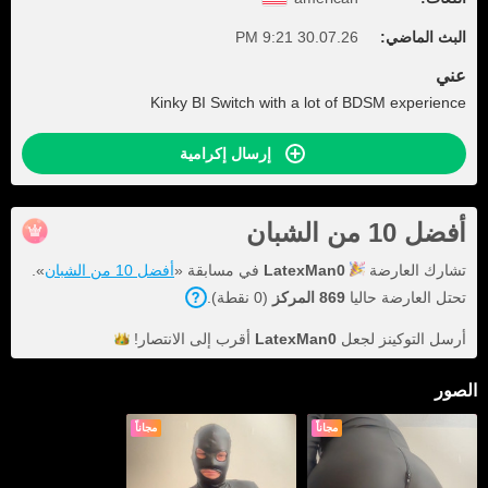
البث الماضي:
30.07.26 9:21 PM
عني
Kinky BI Switch with a lot of BDSM experience
إرسال إكرامية
أفضل 10 من الشبان
تشارك العارضة
LatexMan0
في مسابقة «
أفضل 10 من الشبان
».
تحتل العارضة حاليا
869 المركز
(0 نقطة).
أرسل التوكينز لجعل
LatexMan0
أقرب إلى
الانتصار!
الصور
مجاناً
مجاناً