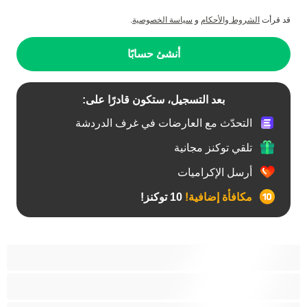
قد قرأت
الشروط والأحكام
و
سياسة الخصوصية
.
أنشئ حسابًا
بعد التسجيل، ستكون قادرًا على:
التحدّث مع العارضات في غرف الدردشة
تلقي توكنز مجانية
أرسل الإكراميات
مكافأة إضافية!
10 توكنز!
أفضل عارضات الدردشة الخاصة
ثنائي الجنس