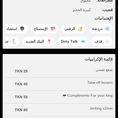
شعرالعانة:
محلوق
قضيب:
كبيرة الحجم
الإهتمامات
دردشة
الرقص
الإستمتاع
استعباد المث
قذف
Dirty Talk
النيك الشديد
جنس ي
قائمة الإكراميات
صفع نفسي
25 TKN
Take off boxers
40 TKN
Cumplimento For your king 👑
55 TKN
Jerking x2min
80 TKN