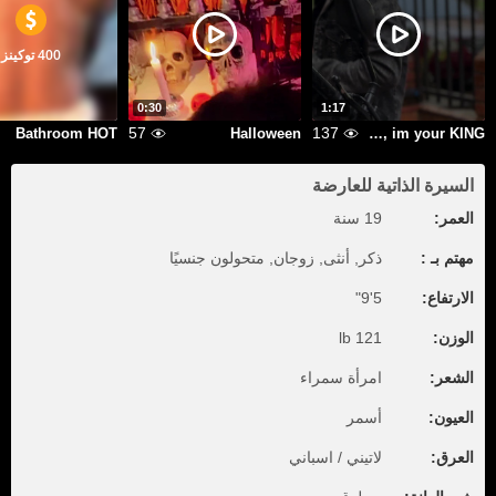
400 توكينز
0:30
1:17
57
137
Bathroom HOT
Halloween
My name is Draven, im your KING
السيرة الذاتية للعارضة
العمر:
19 سنة
مهتم بـ :
ذكر, أنثى, زوجان, متحولون جنسيًا
الارتفاع:
5'9"
الوزن:
121 lb
الشعر:
امرأة سمراء
العيون:
أسمر
العرق:
لاتيني / اسباني