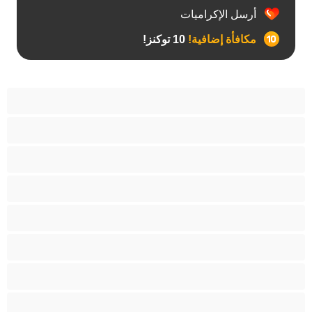
أرسل الإكراميات
مكافأة إضافية!
10 توكنز!
أفضل عارضات الدردشة الخاصة
ثنائي الجنس
جنس شرجي
دببة
زوجان
قضيب كبير
كلية
مثليّ الجنس