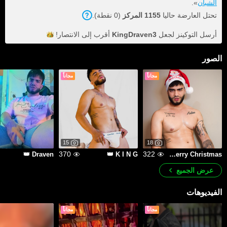
الشبان
».
تحتل العارضة حاليا
1155 المركز
(0 نقطة).
أرسل التوكينز لجعل
KingDraven3
أقرب إلى
الانتصار!
الصور
مجاناً
مجاناً
15
18
370
322
Draven 👑
K I N G 👑
Merry Christmas 🎅🏼🎄
عرض الجميع
الفيديوهات
مجاناً
مجاناً