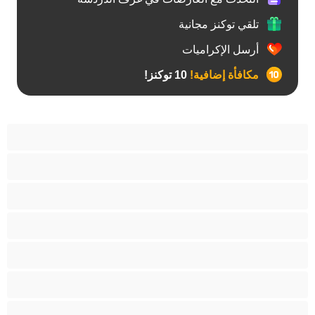
تلقي توكنز مجانية
أرسل الإكراميات
مكافأة إضافية!
10 توكنز!
أفضل عارضات الدردشة الخاصة
ثنائي الجنس
جنس شرجي
دببة
زوجان
قضيب كبير
كلية