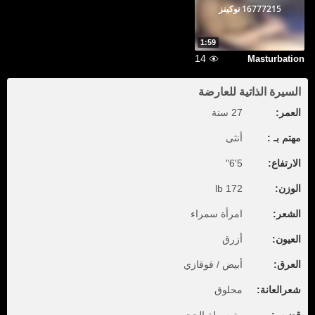
16777215 توكينز
1:59
14
Masturbation
السيرة الذاتية للعارضة
العمر:
27 سنة
مهتم بـ :
أنثى
الارتفاع:
5'6"
الوزن:
172 lb
الشعر:
امرأة سمراء
العيون:
أزرق
العرق:
أبيض / قوقازي
شعرالعانة:
محلوق