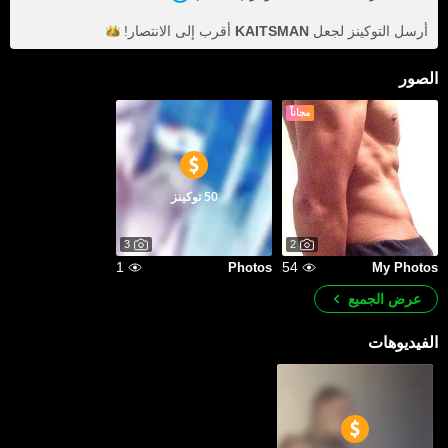
أرسل التوكينز لجعل
KAITSMAN
أقرب إلى
الانتصار!
الصور
مجاناً
50 توكينز
3
2
1
54
Photos
My Photos
عرض الجميع
الفيديوهات