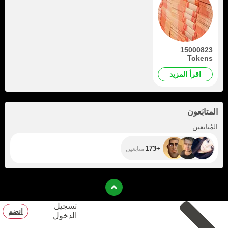
15000823
Tokens
اقرأ المزيد
المتابَعون
+173
المُتابعين
+173
متابعين
تسجيل
انضم
الدخول