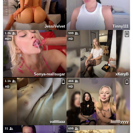
JessiVelvet
Tinny111
1.2k
599
Sonya-reallsugar
xKeryB
1.1k
466
vattttaaa
Iiiillllyyyy
31
699