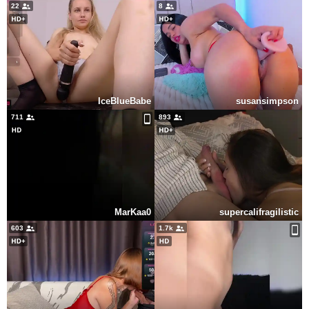
22
8
IceBlueBabe
susansimpson
711
893
MarKaa0
supercalifragilistic
603
1.7k