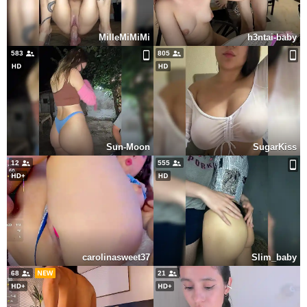
MilleMiMiMi
h3ntai-baby
583
805
Sun-Moon
SugarKiss
12
555
carolinasweet37
Slim_baby
68
21