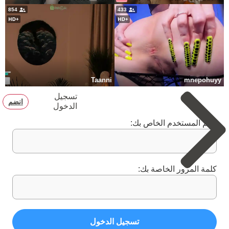
854
433
Taanni
mnepohuyy
تسجيل
انضم
الدخول
اسم المستخدم الخاص بك:
كلمة المرور الخاصة بك:
تسجيل الدخول