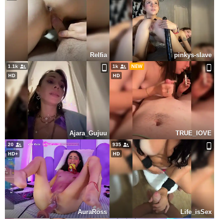
Relfia
pinkys-slave
1.1k
1k
Ajara_Gujuu
TRUE_IOVE
20
935
AuraRoss
Life_isSex