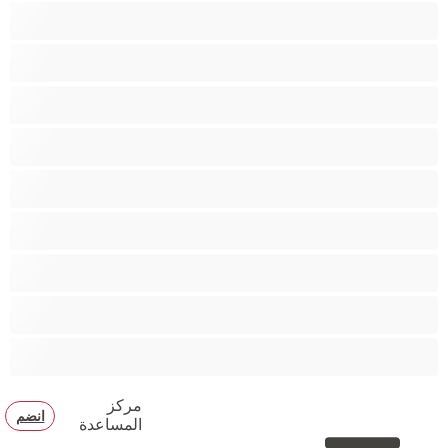
ثنائي الجنس
جنس شرجي
دببة
زوجان
قضيب كبير
كلية
مثليّ الجنس
مستقيم
مفتولة العضلات
مركز
انضم
المساعدة