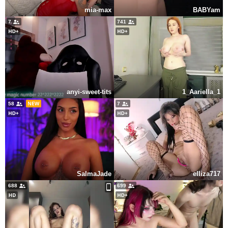
mia-max
BABYam
7
741
anyi-sweet-tits
1_Aariella_1
58
7
SalmaJade
elliza717
688
699