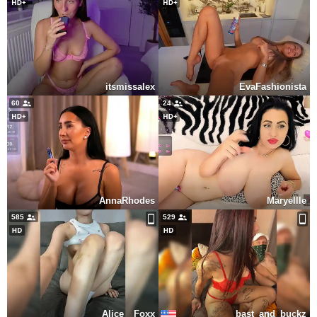
itsmissalex
EvaFashionista
60
24
AnnaRhodes
Maryellle
585
529
Alice__Foxx
bast_and_buckz