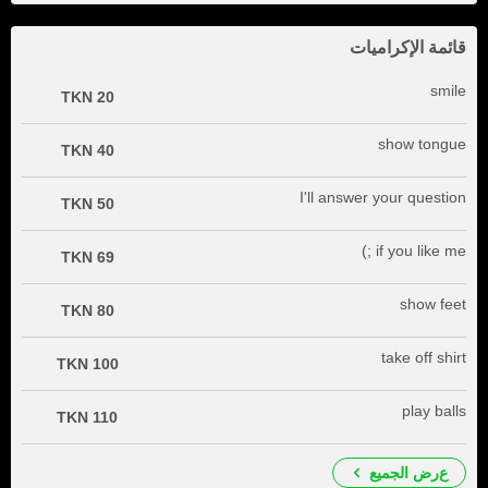
قائمة الإكراميات
smile
20 TKN
show tongue
40 TKN
I'll answer your question
50 TKN
if you like me ;)
69 TKN
show feet
80 TKN
take off shirt
100 TKN
play balls
110 TKN
عرض الجميع