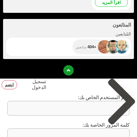
اقرأ المزيد
المتابَعون
+404
المُتابعين
+404
متابعين
تسجيل
انضم
الدخول
اسم المستخدم الخاص بك:
كلمة المرور الخاصة بك: