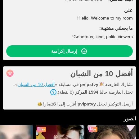
عني
Hello! Welcome to my room!
ما يجعلني مشتهية:
Generous, kind, polite viewers!
إرسال إكرامية
أفضل 10 من الشبان
تشارك العارضة
pvlpstvy
في مسابقة «
أفضل 10 من الشبان
».
تحتل العارضة حاليا
1594 المركز
(0 نقطة).
أرسل التوكينز لجعل
pvlpstvy
أقرب إلى
الانتصار!
الصور
مجاناً
مجاناً