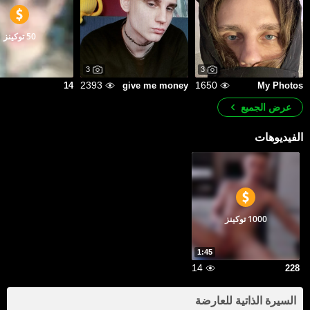
50 توكينز
3
3
2393
1650
14
give me money
My Photos
عرض الجميع
الفيديوهات
1000 توكينز
1:45
14
228
السيرة الذاتية للعارضة