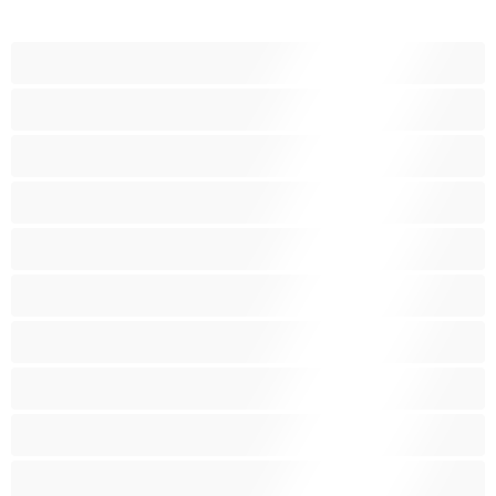
أفضل عارضات الدردشة الخاصة
ثنائي الجنس
جنس شرجي
دببة
زوجان
قضيب كبير
كلية
مثليّ الجنس
مستقيم
مفتولة العضلات