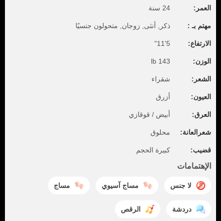
العمر:
24 سنة
مهتم بـ :
ذكر, أنثى, زوجان, متحولون جنسيًا
الارتفاع:
5'11"
الوزن:
143 lb
الشعر:
شقراء
العيون:
أزرق
العرق:
أبيض / قوقازي
شعرالعانة:
محلوق
قضيب:
كبيرة الحجم
الإهتمامات
لا جنس
مساج آسيوي
مساج
دردشة
الرقص