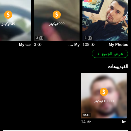
999 توكينز
49 توكينز
3
1
3
109
My car
My ....
My Photos
عرض الجميع
الفيديوهات
10000 توكينز
0:31
14
Im