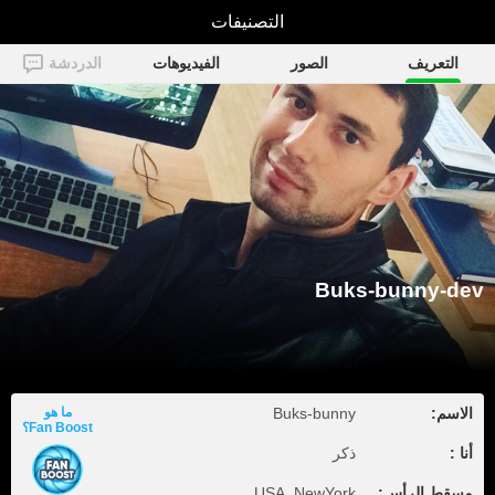
التصنيفات
Buks-bunny-dev
التعريف
الصور
الفيديوهات
الدردشة
Buks-bunny-dev
الاسم:
Buks-bunny
ما هو
Fan Boost؟
أنا :
ذكر
مسقط الرأس:
USA, NewYork