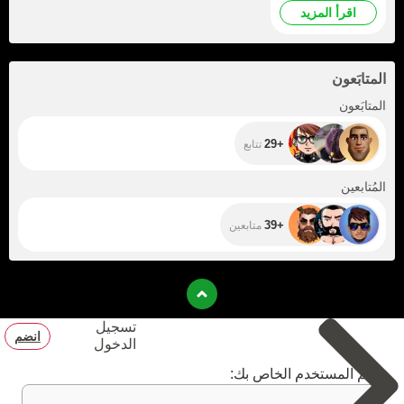
quality in
اقرأ المزيد
broadcasts
المتابَعون
+29
المتابَعون
+29
تتابع
+39
المُتابعين
+39
متابعين
تسجيل
انضم
الدخول
اسم المستخدم الخاص بك: