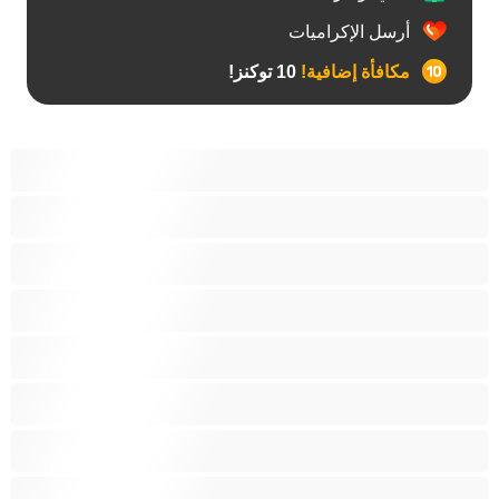
أرسل الإكراميات
مكافأة إضافية!
10 توكنز!
أفضل عارضات الدردشة الخاصة
ثنائي الجنس
جنس شرجي
دببة
زوجان
قضيب كبير
كلية
مثليّ الجنس