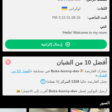
اللغات:
اوكراني
البث الماضي:
01.08.26 3:15 PM
عني
Hello! Welcome to my room!
إرسال إكرامية
أفضل 10 من الشبان
تشارك العارضة
Buks-bunny-dev
في مسابقة «
أفضل 10 من
الشبان
».
تحتل العارضة حاليا
1328 المركز
(0 نقطة).
أرسل التوكينز لجعل
Buks-bunny-dev
أقرب إلى
الانتصار!
الصور
مجاناً