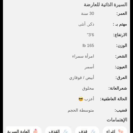
السيرة الذاتية للعارضة
العمر:
30 سنة
مهتم بـ :
ذكر, أنثى
الارتفاع:
6'3"
الوزن:
165 lb
الشعر:
امرأة سمراء
العيون:
أسمر
العرق:
أبيض / قوقازي
شعرالعانة:
محلوق
الحالة العاطفية:
أعزب
قضيب:
متوسطة الحجم
الإهتمامات
إغراء
قذف
القذف
العادة السرية