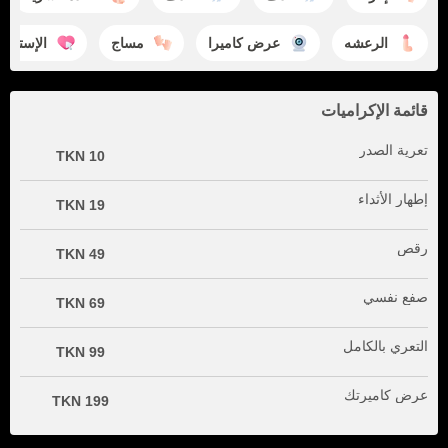
الرعشه
عرض كاميرا
مساج
الإستمتاع
قائمة الإكراميات
تعرية الصدر
10 TKN
إطهار الأثداء
19 TKN
رقص
49 TKN
صفع نفسي
69 TKN
التعري بالكامل
99 TKN
عرض كاميرتك
199 TKN