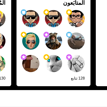
المتابَعون
الم
128 تتابع
130 متابعي