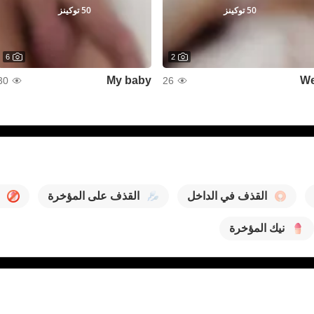
50 توكينز
50 توكينز
6
2
My baby
W
30
26
القذف في الداخل
القذف على المؤخرة
نيك المؤخرة