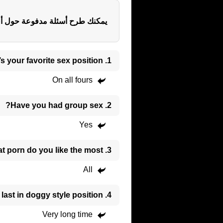
يمكنك طرح أسئلة مدفوعة حول أي 
1. What’s your favorite sex position?
On all fours
2. Have you had group sex?
Yes
3. What porn do you like the most?
All
4. How long can you last in doggy style position?
Very long time