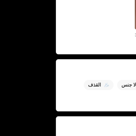
لا جنس
القذف