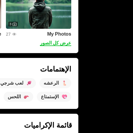
3
e
My Photos
27
عرض كل الصور
الإهتمامات
الرعشه
لعب شرجي
الإستمتاع
اللحس
قائمة الإكراميات