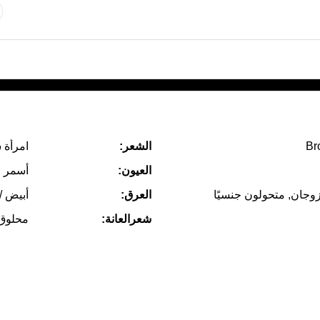
Br
الشعر:
امرأة 
العيون:
أسمر
زوجان, متحولون جنسيًا
العرق:
أبيض /
شعرالعانة:
محلوق