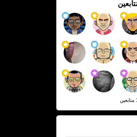
ُتابعين
ن