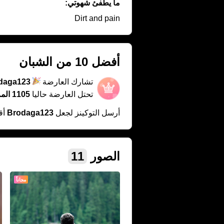
ما يطفئ شهوتي:
Dirt and pain
أفضل 10 من الشبان
تشارك العارضة
daga123
تحتل العارضة حاليا
1105 المركز
أرسل التوكينز لجعل
Brodaga123
أق
الصور
11
مجاناً