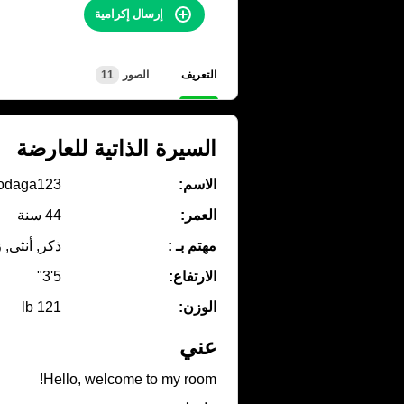
إرسال إكرامية
التعريف
الصور
11
السيرة الذاتية للعارضة
الاسم:
odaga123
العمر:
44 سنة
مهتم بـ :
ذكر, أنثى, 
الارتفاع:
5'3"
الوزن:
121 lb
عني
Hello, welcome to my room!