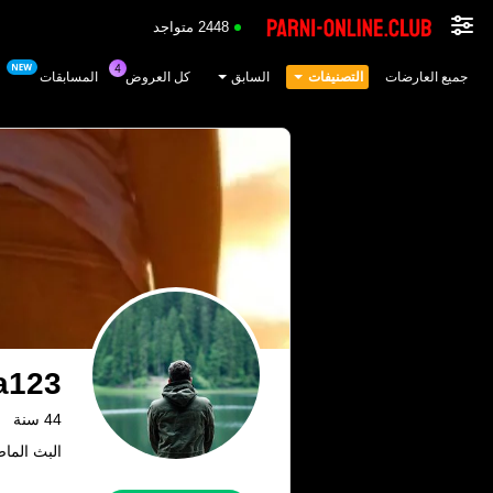
2448 متواجد
جميع العارضات
التصنيفات
السابق
كل العروض
المسابقات
a123
44 سنة
البث الماضي: 1.06.26