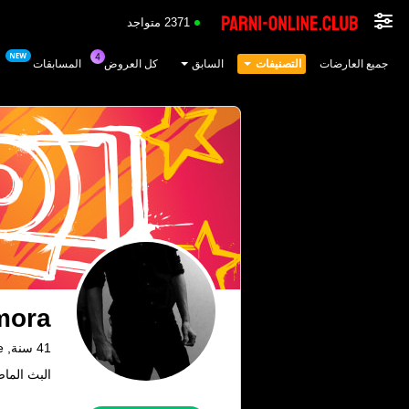
2371 متواجد
جميع العارضات
التصنيفات
السابق
كل العروض
المسابقات
mora
41 سنة, Paradise
البث الماضي: 19 م