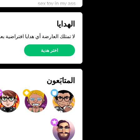
sex toy in my ass
الهدايا
لا تمتلك العارضة أي هدايا افتراضية بعد
اختر هدية
المتابَعون