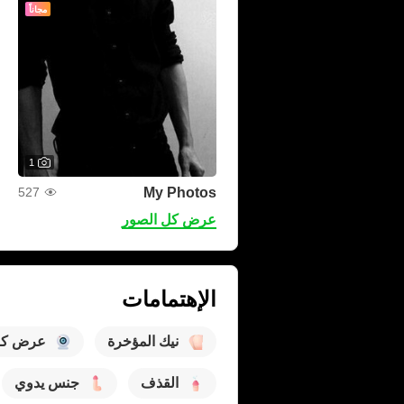
مجاناً
1
My Photos
527
عرض كل الصور
الإهتمامات
نيك المؤخرة
عرض كام
القذف
جنس يدوي