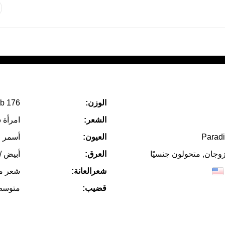
الوزن:
176 lb
الشعر:
امرأة 
Paradi
العيون:
أسمر
زوجان, متحولون جنسيًا
العرق:
أبيض /
شعرالعانة:
شعر م
قضيب:
متوسط