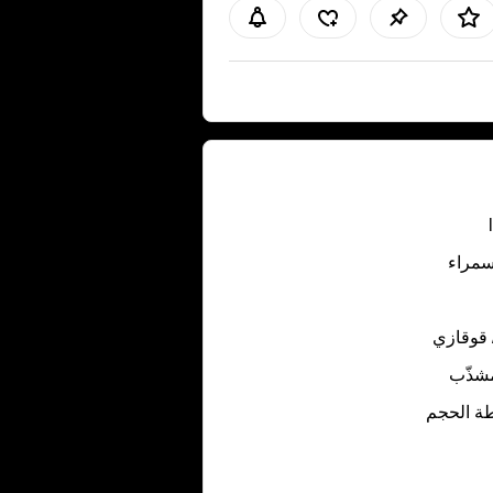
سمراء
 قوقازي
شذّب
ة الحجم