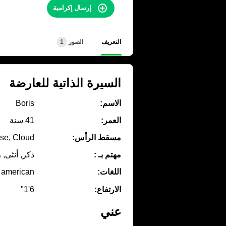
إرسال إكرامية
التعريف
الصور
1
السيرة الذاتية للعارضة
الاسم:
Boris
العمر:
41 سنة
مسقط الرأس:
se, Cloud
مهتم بـ :
ذكر, أنثى, 
اللغات:
american
الارتفاع:
6'1"
عني