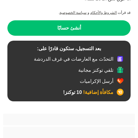
قد قرأت
الشروط والأحكام
و
سياسة الخصوصية
.
أنشئ حسابًا
بعد التسجيل، ستكون قادرًا على:
التحدّث مع العارضات في غرف الدردشة
تلقي توكنز مجانية
أرسل الإكراميات
مكافأة إضافية!
10 توكنز!
أفضل عارضات الدردشة الخاصة
ثنائي الجنس