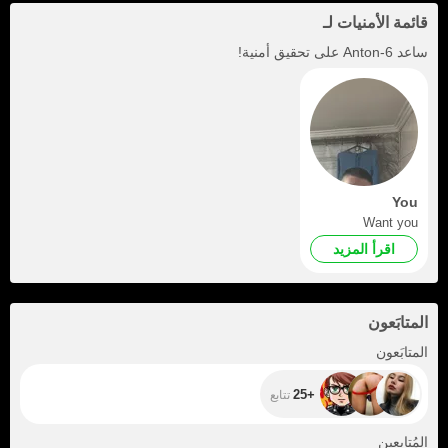
قائمة الأمنيات لـ
ساعد
Anton-6
على تحقيق أمنية!
You
Want you
اقرأ المزيد
المتابَعون
+25
المتابَعون
+25
تتابع
+200
المُتابعين