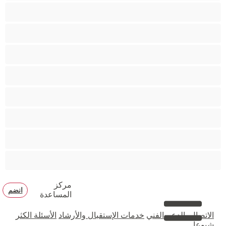
جنس شرجي
دببة
زوجان
قضيب كبير
كلية
مثليّ الجنس
مستقيم
مفتولة العضلات
مركز
انضم
المساعدة
الاتصال بالدعم الفني
خدمات الإستقبال والأرشاد
الأسئلة الكثر
شيوعا