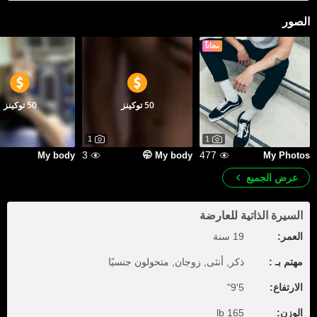
الصور
مجاناً
50 توكينز
50 توكينز
1
1
3
477
My body
My body 🤭
My Photos
عرض الجميع
السيرة الذاتية للعارضة
العمر:
19 سنة
مهتم بـ :
ذكر, أنثى, زوجان, متحولون جنسيًا
الارتفاع:
5'9"
الوزن:
165 lb