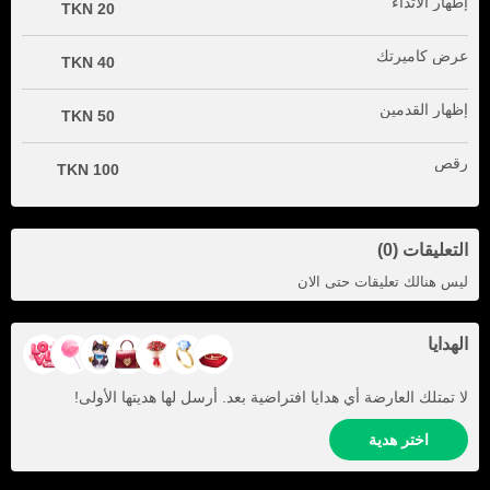
إطهار الأثداء
20 TKN
عرض كاميرتك
40 TKN
إظهار القدمين
50 TKN
رقص
100 TKN
التعليقات (0)
ليس هنالك تعليقات حتى الان
الهدايا
لا تمتلك العارضة أي هدايا افتراضية بعد. أرسل لها هديتها الأولى!
اختر هدية