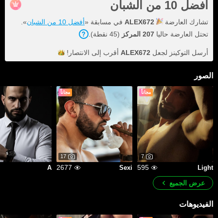
أفضل 10 من الشبان
تشارك العارضة
ALEX672
في مسابقة «
أفضل 10 من الشبان
».
تحتل العارضة حاليا
207 المركز
(45 نقطة).
أرسل التوكينز لجعل
ALEX672
أقرب إلى
الانتصار!
الصور
مجاناً
مجاناً
17
7
2677
595
A
Sexi
Light
عرض الجميع
الفيديوهات