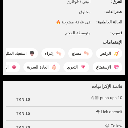
العرق:
أبيض / قوقازي
شعرالعانة:
محلوق
الحالة العاطفية:
في علاقة
مفتوحة
قضيب:
متوسطة الحجم
الإهتمامات
الرقص
مساج
إغراء
استعباد المثليين
الإستمتاع
التعري
العادة السرية
التقبي
قائمة الإكراميات
10 push ups 💪🏼
10 TKN
Lick oneself 👅
15 TKN
Follow 😋
20 TKN