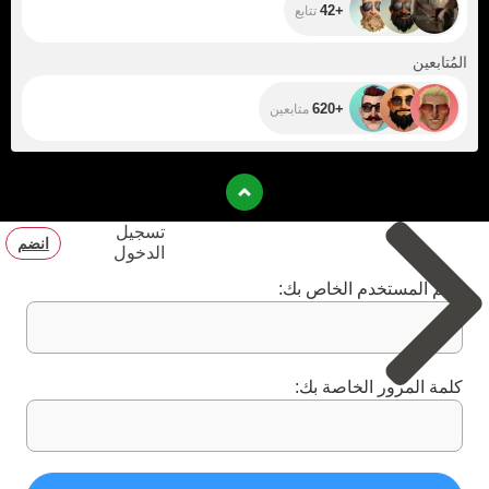
images you won't
+42
تتابع
be able to tear
yourself away
from. Help me
+620
المُتابعين
make our
encounters an
aesthetic ecstasy
+620
متابعين
—you'll be the first
to see the results!
تسجيل
انضم
الدخول
اسم المستخدم الخاص بك:
كلمة المرور الخاصة بك: