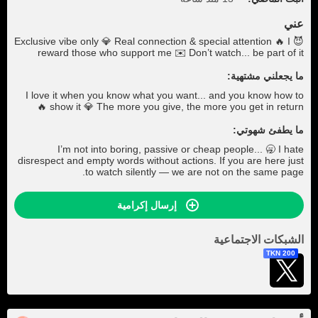
عني
😈 Exclusive vibe only 💎 Real connection & special attention 🔥 I
reward those who support me ✉️ Don’t watch... be part of it
ما يجعلني مشتهية:
I love it when you know what you want... and you know how to
show it 💎 The more you give, the more you get in return 🔥
ما يطفئ شهوتي:
I’m not into boring, passive or cheap people... 🥱 I hate
disrespect and empty words without actions. If you are here just
to watch silently — we are not on the same page.
إرسال إكرامية
الشبكات الاجتماعية
200 TKN