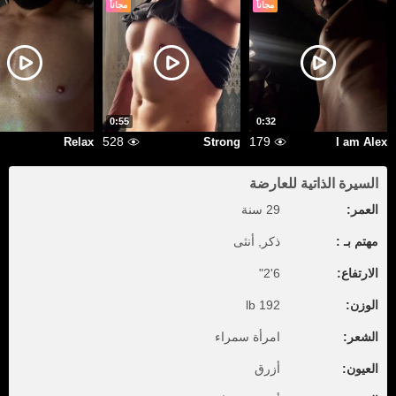
مجاناً
مجاناً
0:55
0:32
528
179
Relax
Strong
I am Alex
السيرة الذاتية للعارضة
العمر:
29 سنة
مهتم بـ :
ذكر, أنثى
الارتفاع:
6'2"
الوزن:
192 lb
الشعر:
امرأة سمراء
العيون:
أزرق