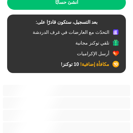
أنشئ حسابًا
بعد التسجيل، ستكون قادرًا على:
التحدّث مع العارضات في غرف الدردشة
تلقي توكنز مجانية
أرسل الإكراميات
مكافأة إضافية!
10 توكنز!
أفضل عارضات الدردشة الخاصة
ثنائي الجنس
جنس شرجي
دببة