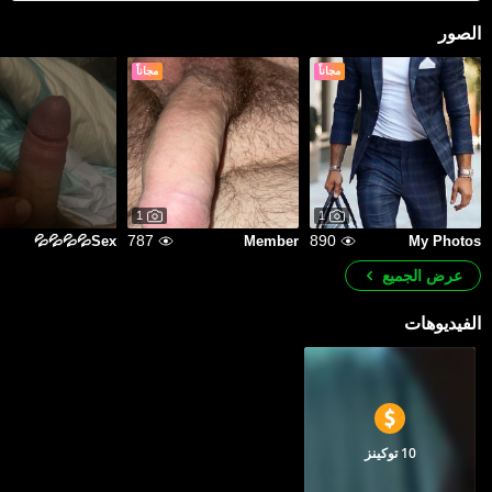
الصور
مجاناً
مجاناً
1
1
787
890
Sex💦💦💦💦
Member
My Photos
عرض الجميع
الفيديوهات
10 توكينز