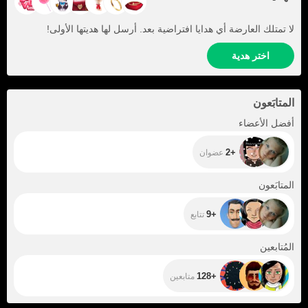
لا تمتلك العارضة أي هدايا افتراضية بعد. أرسل لها هديتها الأولى!
اختر هدية
المتابَعون
+2
أفضل الأعضاء
+2
عضوان
+9
المتابَعون
+9
تتابع
+128
المُتابعين
+128
متابعين