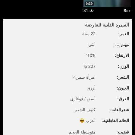
0:39
31
Sex
السيرة الذاتية للعارضة
العمر:
22 سنة
مهتم بـ :
أنثى
الارتفاع:
5'10"
الوزن:
207 lb
الشعر:
امرأة سمراء
العيون:
أزرق
العرق:
أبيض / قوقازي
شعرالعانة:
كثيف الشعر
الحالة العاطفية:
أعزب
قضيب:
متوسطة الحجم