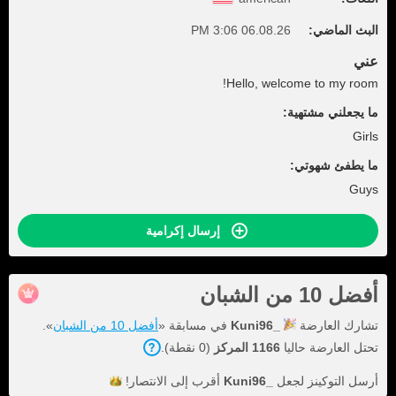
البث الماضي:
06.08.26 3:06 PM
عني
Hello, welcome to my room!
ما يجعلني مشتهية:
Girls
ما يطفئ شهوتي:
Guys
إرسال إكرامية
أفضل 10 من الشبان
تشارك العارضة
Kuni96_
في مسابقة «
أفضل 10 من الشبان
».
تحتل العارضة حاليا
1166 المركز
(0 نقطة).
أرسل التوكينز لجعل
Kuni96_
أقرب إلى
الانتصار!