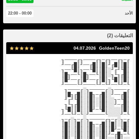
الأحد
00:00 - 22:00
التعليقات (2)
04.07.2026
GoldenTeen20
╓─╖╓──╖╓─╖╓────╖╓────╖
║█║║█╓╜║█║║█╓──╜║█╓──╜
║█╙╜╓╜░║█║║█╙──╖║█╙──╖
║█╓╖╙╖░║█║╙──╖█║╙──╖█║
║█║║█╙╖║█║╓──╜█║╓──╜█║
╙─╜╙──╜╙─╜╙────╜╙────╜
╓────╖░╓─────╖░╓────╖
║█╓──╜░║█╓─╖█║░║█╓╖█║
║█╙─╖░░║█║░║█║░║█╙╜╓╜
║█╓─╜░░║█║░║█║░║█╓╖╙╖
║█║░░░░║█╙─╜█║░║█║║█╙╖
╙─╜░░░░╙─────╜░╙─╜╙──╜
╓─╖░╓─╖╓─────╖░╓─╖░╓─╖
║█║░║█║║█╓─╖█║░║█║░║█║
║█╙─╜█║║█║░║█║░║█║░║█║
╙─╖█╓─╜║█║░║█║░║█║░║█║