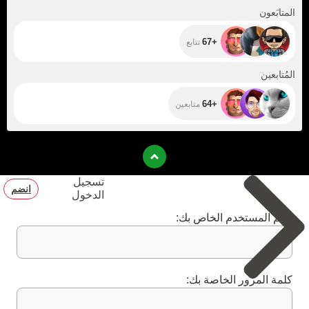
+67
المتابَعون
+67
تتابع
+64
المُتابعين
+64
متابعين
تسجيل
انضم
الدخول
اسم المستخدم الخاص بك:
كلمة المرور الخاصة بك: