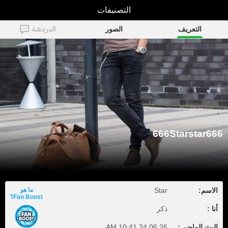
التصنيفات
666Starstar666
التعريف
الصور
الدردشة
666Starstar666
الاسم:
Star
ما هو
Fan Boost؟
أنا :
ذكر
البث الماضي:
24.06.26 10:41 AM