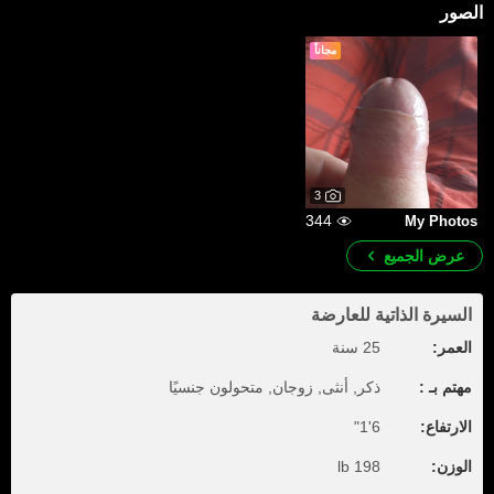
الصور
مجاناً
3
344
My Photos
عرض الجميع
السيرة الذاتية للعارضة
العمر:
25 سنة
مهتم بـ :
ذكر, أنثى, زوجان, متحولون جنسيًا
الارتفاع:
6'1"
الوزن:
198 lb