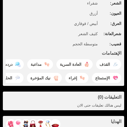
الشعر:
شقراء
العيون:
أزرق
العرق:
أبيض / قوقازي
شعرالعانة:
كثيف الشعر
قضيب:
متوسطة الحجم
الإهتمامات
القذف
العادة السرية
مداعبة
دردشة
الإستمتاع
إغراء
نيك المؤخرة
الحلم
التعليقات (0)
ليس هنالك تعليقات حتى الان
الهدايا